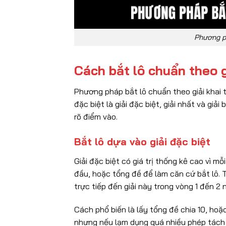
Phương p
Cách bắt lô chuẩn theo g
Phương pháp bắt lô chuẩn theo giải khai t
đặc biệt là giải đặc biệt, giải nhất và gi
rõ điểm vào.
Bắt lô dựa vào giải đặc biệt
Giải đặc biệt có giá trị thống kê cao vì m
đầu, hoặc tổng đề để làm căn cứ bắt lô. 
trực tiếp đến giải này trong vòng 1 đến 2 
Cách phổ biến là lấy tổng đề chia 10, hoặc
nhưng nếu lạm dụng quá nhiều phép tách 