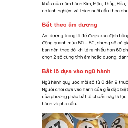
khắc của năm hành Kim, Mộc, Thủy, Hỏa, T
có kinh nghiệm và thích nuôi cầu theo chu
Bắt theo âm dương
Âm dương trong lô đề được xác định bằng 
động quanh mức 50 – 50, nhưng sẽ có gia
bạn nên theo dõi khi lẻ ra nhiều hơn 60 p
chọn 2 số cùng tính âm hoặc dương, đánh
Bắt lô dựa vào ngũ hành
Ngũ hành quy ước mỗi số từ 0 đến 9 thuộc
Người chơi dựa vào hành của giải đặc bi
của phương pháp bắt lô chuẩn này là lọc 
hành và phá cầu.