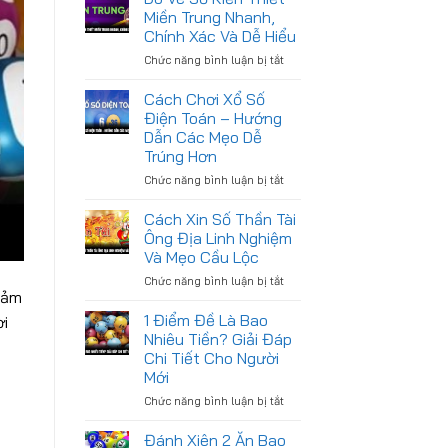
Lô
–
Miền Trung Nhanh,
Hình
Cách
Chính Xác Và Dễ Hiểu
Quả
Vào
ở
Chức năng bình luận bị tắt
Trám
Tiền
Dò
Dễ
Dễ
Vé
Hiểu
Hiểu
Cách Chơi Xổ Số
Số
|
Điện Toán – Hướng
Kiến
Mẹo
Dẫn Các Mẹo Dễ
Thiết
Chơi
Trúng Hơn
Miền
Hiệu
Trung
Quả
ở
Chức năng bình luận bị tắt
Nhanh,
Cách
Chính
Chơi
Cách Xin Số Thần Tài
Xác
Xổ
Ông Địa Linh Nghiệm
Và
Số
Và Mẹo Cầu Lộc
Dễ
Điện
Hiểu
ở
Chức năng bình luận bị tắt
Toán
cảm
Cách
–
Xin
Hướng
1 Điểm Đề Là Bao
ời
Số
Dẫn
Nhiêu Tiền? Giải Đáp
Thần
Các
Chi Tiết Cho Người
Tài
Mẹo
Mới
Ông
Dễ
Địa
Trúng
ở
Chức năng bình luận bị tắt
Linh
Hơn
1
Nghiệm
Điểm
Đánh Xiên 2 Ăn Bao