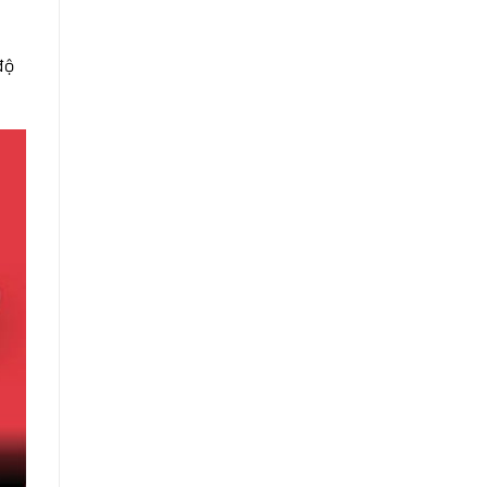
Giác
Vía
–
May
Hướng
Mắn
độ
Dẫn
Cách
Thực
Hiện
Chuẩn
Xác