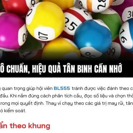
 quan trọng giúp hội viên
BL555
tránh được việc đánh theo 
 đầu. Khi nắm đúng cách phân tích cầu, đọc số liệu và chọn th
rong mọi quyết định. Thay vì chạy theo các giá trị may rủi, tân
có kiểm soát.
ẩn theo khung