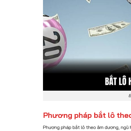
B
Phương pháp bắt lô the
Phương pháp bắt lô theo âm dương, ngũ h