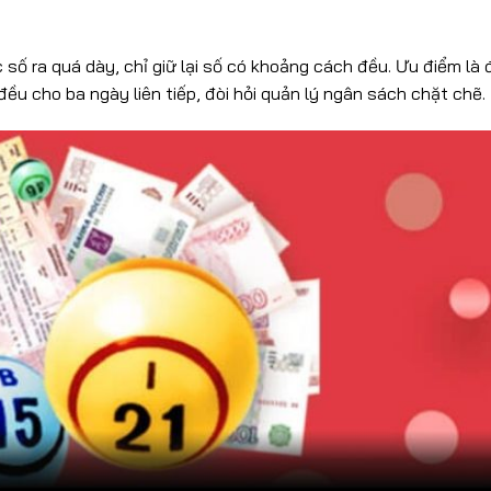
c số ra quá dày, chỉ giữ lại số có khoảng cách đều. Ưu điểm là 
đều cho ba ngày liên tiếp, đòi hỏi quản lý ngân sách chặt chẽ.