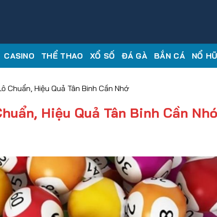
CASINO
THỂ THAO
XỔ SỐ
ĐÁ GÀ
BẮN CÁ
NỔ H
ô Chuẩn, Hiệu Quả Tân Binh Cần Nhớ
huẩn, Hiệu Quả Tân Binh Cần Nh