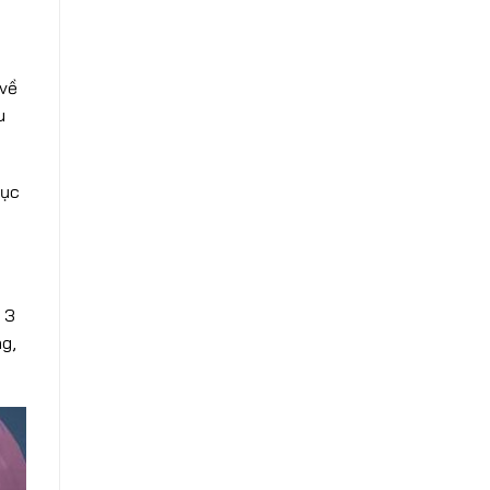
 về
u
tục
 3
ng,