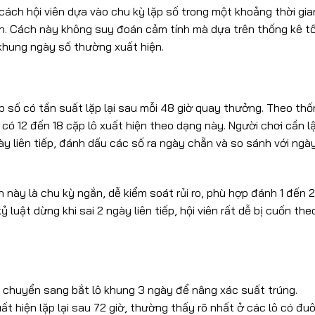
ách hội viên dựa vào chu kỳ lặp số trong một khoảng thời gia
ơn. Cách này không suy đoán cảm tính mà dựa trên thống kê tố
khung ngày số thường xuất hiện.
p số có tần suất lặp lại sau mỗi 48 giờ quay thưởng. Theo th
có 12 đến 18 cặp lô xuất hiện theo dạng này. Người chơi cần l
ày liên tiếp, đánh dấu các số ra ngày chẵn và so sánh với ngày
ày là chu kỳ ngắn, dễ kiểm soát rủi ro, phù hợp đánh 1 đến 2
 luật dừng khi sai 2 ngày liên tiếp, hội viên rất dễ bị cuốn the
i chuyển sang bắt lô khung 3 ngày để nâng xác suất trúng.
 hiện lặp lại sau 72 giờ, thường thấy rõ nhất ở các lô có đuô