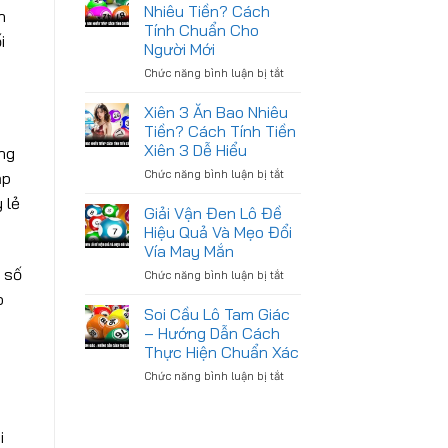
Và
Đề
Nhiêu Tiền? Cách
n
Mẹo
Là
Tính Chuẩn Cho
Cầu
Bao
i
Người Mới
Lộc
Nhiêu
Tiền?
ở
Chức năng bình luận bị tắt
Giải
Đánh
Đáp
Xiên
Xiên 3 Ăn Bao Nhiêu
Chi
2
Tiền? Cách Tính Tiền
Tiết
Ăn
Xiên 3 Dễ Hiểu
ống
Cho
Bao
Người
ở
Chức năng bình luận bị tắt
Nhiêu
ập
Mới
Xiên
Tiền?
 lẻ
3
Cách
Giải Vận Đen Lô Đề
Ăn
Tính
Hiệu Quả Và Mẹo Đổi
Bao
Chuẩn
Vía May Mắn
Nhiêu
Cho
 số
ở
Chức năng bình luận bị tắt
Tiền?
Người
Giải
Cách
Mới
o
Vận
Tính
Soi Cầu Lô Tam Giác
Đen
Tiền
– Hướng Dẫn Cách
Lô
Xiên
Thực Hiện Chuẩn Xác
Đề
3
ở
Chức năng bình luận bị tắt
Hiệu
Dễ
Soi
Quả
Hiểu
Cầu
Và
Lô
Mẹo
i
Tam
Đổi