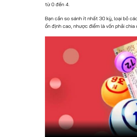
từ 0 đến 4.
Bạn cần so sánh ít nhất 30 kỳ, loại bỏ cá
ổn định cao, nhược điểm là vốn phải chia 