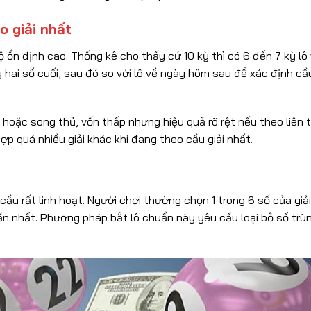
 giải nhất
ộ ổn định cao. Thống kê cho thấy cứ 10 kỳ thì có 6 đến 7 kỳ lô
ấy hai số cuối, sau đó so với lô về ngày hôm sau để xác định cầ
oặc song thủ, vốn thấp nhưng hiệu quả rõ rệt nếu theo liên 
ợp quá nhiều giải khác khi đang theo cầu giải nhất.
 cầu rất linh hoạt. Người chơi thường chọn 1 trong 6 số của giải
ần nhất. Phương pháp bắt lô chuẩn này yêu cầu loại bỏ số trù