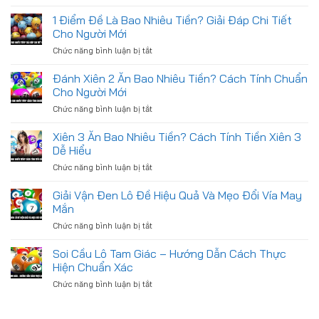
Cách
Toán
Và
Xin
1 Điểm Đề Là Bao Nhiêu Tiền? Giải Đáp Chi Tiết
–
Dễ
Số
Hướng
Cho Người Mới
Hiểu
Thần
Dẫn
ở
Chức năng bình luận bị tắt
Tài
Các
1
Ông
Mẹo
Điểm
Đánh Xiên 2 Ăn Bao Nhiêu Tiền? Cách Tính Chuẩn
Địa
Dễ
Đề
Linh
Cho Người Mới
Trúng
Là
Nghiệm
Hơn
ở
Chức năng bình luận bị tắt
Bao
Và
Đánh
Nhiêu
Mẹo
Xiên
Xiên 3 Ăn Bao Nhiêu Tiền? Cách Tính Tiền Xiên 3
Tiền?
Cầu
2
Giải
Dễ Hiểu
Lộc
Ăn
Đáp
ở
Chức năng bình luận bị tắt
Bao
Chi
Xiên
Nhiêu
Tiết
3
Giải Vận Đen Lô Đề Hiệu Quả Và Mẹo Đổi Vía May
Tiền?
Cho
Ăn
Cách
Mắn
Người
Bao
Tính
Mới
ở
Chức năng bình luận bị tắt
Nhiêu
Chuẩn
Giải
Tiền?
Cho
Vận
Soi Cầu Lô Tam Giác – Hướng Dẫn Cách Thực
Cách
Người
Đen
Tính
Hiện Chuẩn Xác
Mới
Lô
Tiền
ở
Chức năng bình luận bị tắt
Đề
Xiên
Soi
Hiệu
3
Cầu
Quả
Dễ