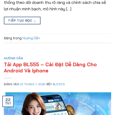
thống theo dõi doanh thu rõ ràng và chính sách chia sẻ
lợi nhuận minh bạch, mô hình này […]
TIẾP TỤC ĐỌC
→
Đăng trong
Hướng Dẫn
HƯỚNG DẪN
Tải App BL555 – Cài Đặt Dễ Dàng Cho
Android Và Iphone
ĐĂNG VÀO
22 THÁNG 1, 2026
BỞI
BL5555
22
Th1