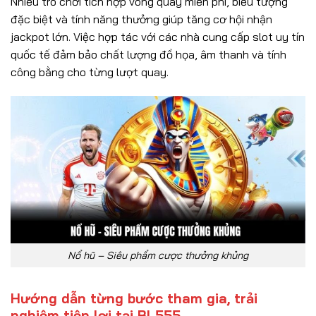
Nhiều trò chơi tích hợp vòng quay miễn phí, biểu tượng
đặc biệt và tính năng thưởng giúp tăng cơ hội nhận
jackpot lớn. Việc hợp tác với các nhà cung cấp slot uy tín
quốc tế đảm bảo chất lượng đồ họa, âm thanh và tính
công bằng cho từng lượt quay.
Nổ hũ – Siêu phẩm cược thưởng khủng
Hướng dẫn từng bước tham gia, trải
nghiệm tiện lợi tại BL555