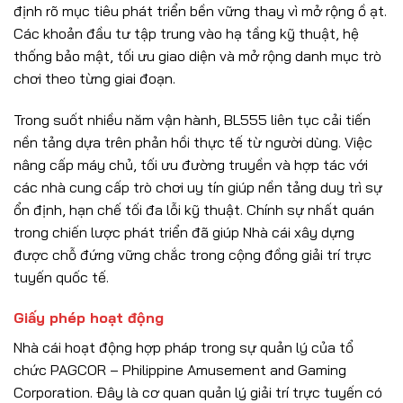
định rõ mục tiêu phát triển bền vững thay vì mở rộng ồ ạt.
Các khoản đầu tư tập trung vào hạ tầng kỹ thuật, hệ
thống bảo mật, tối ưu giao diện và mở rộng danh mục trò
chơi theo từng giai đoạn.
Trong suốt nhiều năm vận hành, BL555 liên tục cải tiến
nền tảng dựa trên phản hồi thực tế từ người dùng. Việc
nâng cấp máy chủ, tối ưu đường truyền và hợp tác với
các nhà cung cấp trò chơi uy tín giúp nền tảng duy trì sự
ổn định, hạn chế tối đa lỗi kỹ thuật. Chính sự nhất quán
trong chiến lược phát triển đã giúp Nhà cái xây dựng
được chỗ đứng vững chắc trong cộng đồng giải trí trực
tuyến quốc tế.
Giấy phép hoạt động
Nhà cái hoạt động hợp pháp trong sự quản lý của tổ
chức PAGCOR – Philippine Amusement and Gaming
Corporation. Đây là cơ quan quản lý giải trí trực tuyến có