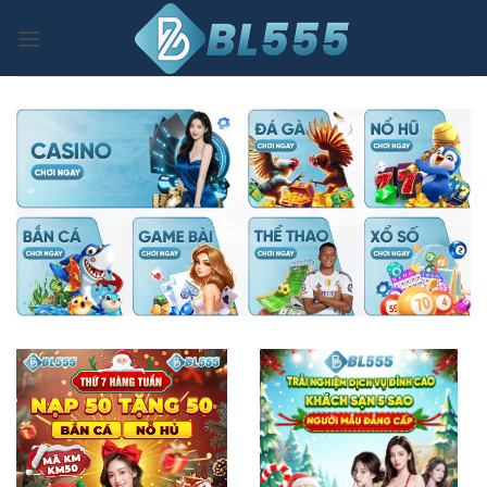
Bỏ
qua
nội
dung