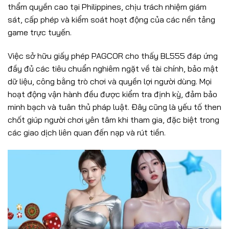
thẩm quyền cao tại Philippines, chịu trách nhiệm giám
sát, cấp phép và kiểm soát hoạt động của các nền tảng
game trực tuyến.
Việc sở hữu giấy phép PAGCOR cho thấy BL555 đáp ứng
đầy đủ các tiêu chuẩn nghiêm ngặt về tài chính, bảo mật
dữ liệu, công bằng trò chơi và quyền lợi người dùng. Mọi
hoạt động vận hành đều được kiểm tra định kỳ, đảm bảo
minh bạch và tuân thủ pháp luật. Đây cũng là yếu tố then
chốt giúp người chơi yên tâm khi tham gia, đặc biệt trong
các giao dịch liên quan đến nạp và rút tiền.