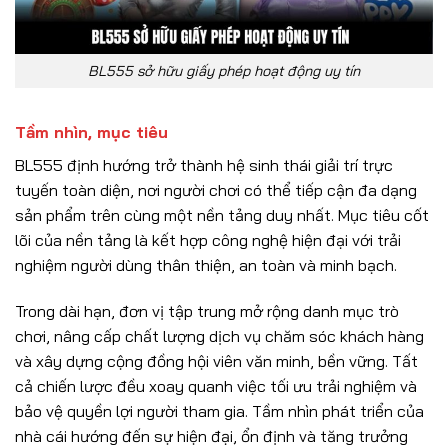
BL555 sở hữu giấy phép hoạt động uy tín
Tầm nhìn, mục tiêu
BL555 định hướng trở thành hệ sinh thái giải trí trực
tuyến toàn diện, nơi người chơi có thể tiếp cận đa dạng
sản phẩm trên cùng một nền tảng duy nhất. Mục tiêu cốt
lõi của nền tảng là kết hợp công nghệ hiện đại với trải
nghiệm người dùng thân thiện, an toàn và minh bạch.
Trong dài hạn, đơn vị tập trung mở rộng danh mục trò
chơi, nâng cấp chất lượng dịch vụ chăm sóc khách hàng
và xây dựng cộng đồng hội viên văn minh, bền vững. Tất
cả chiến lược đều xoay quanh việc tối ưu trải nghiệm và
bảo vệ quyền lợi người tham gia. Tầm nhìn phát triển của
nhà cái hướng đến sự hiện đại, ổn định và tăng trưởng