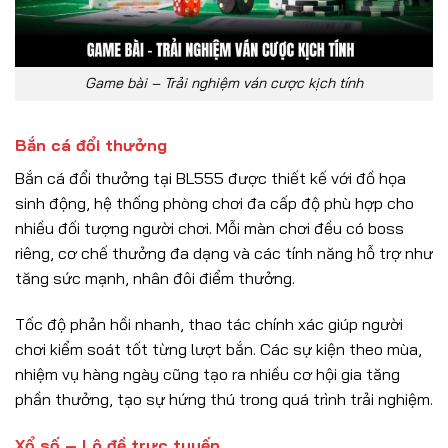
Game bài – Trải nghiệm ván cược kịch tính
Bắn cá đổi thưởng
Bắn cá đổi thưởng tại BL555 được thiết kế với đồ họa
sinh động, hệ thống phòng chơi đa cấp độ phù hợp cho
nhiều đối tượng người chơi. Mỗi màn chơi đều có boss
riêng, cơ chế thưởng đa dạng và các tính năng hỗ trợ như
tăng sức mạnh, nhân đôi điểm thưởng.
Tốc độ phản hồi nhanh, thao tác chính xác giúp người
chơi kiểm soát tốt từng lượt bắn. Các sự kiện theo mùa,
nhiệm vụ hàng ngày cũng tạo ra nhiều cơ hội gia tăng
phần thưởng, tạo sự hứng thú trong quá trình trải nghiệm.
Xổ số – Lô đề trực tuyến