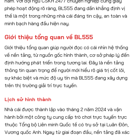
năm. Với đội ngũ CSKH 24/7 chuyên nghiệp cùng giấy
phép hoạt động rõ ràng, BL555 đang dần khẳng định vị
thế là một trong những nhà cái đáng tin cậy, an toàn và
minh bạch hàng đầu hiện nay.
Giới thiệu tổng quan về BL555
Giới thiệu tổng quan giúp người đọc có cái nhìn hệ thống
về nền tảng, từ nguồn gốc hình thành, cơ sở pháp lý đến
định hướng phát triển trong tương lai. Đây là nền tảng
thông tin quan trọng để người mới hiểu rõ giá trị cốt lõi,
sự khác biệt và mức độ uy tín mà BL555 đang xây dựng
trên thị trường giải trí trực tuyến.
Lịch sử hình thành
Nhà cái được thành lập vào tháng 2 năm 2024 và vận
hành bởi một công ty cung cấp trò chơi trực tuyến trực
thuộc Tổng bộ Liên minh Quốc tế có trụ sở tại Luân Đôn,
Vương quốc Anh. Ngay từ giai đoạn đầu, nền tảng đã xác