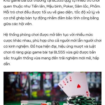
Kho game bài đổi thưởng tại BL555 quy tụ nhiều trò chơi
quen thuộc như Tiến lên, Mậu binh, Poker, Sâm lốc, Phỏm.
Mỗi trò chơi đều được tối ưu về giao diện, tốc độ xử lý và
cơ chế ghép bàn tự động nhằm đảm bảo tính công bằng
giữa các hội viên.
Hệ thống phòng chơi được mở liên tục với nhiều mức
cược khác nhau, phù hợp cho cả người mới lẫn người chơi
có kinh nghiệm. Đồ họa hiện đại, hiệu ứng mượt và luật
chơi rõ ràng giúp game bài tại BL555 vừa giữ được bản
sắc truyền thống vừa mang đến trải nghiệm mới mẻ, hấp
dẫn.