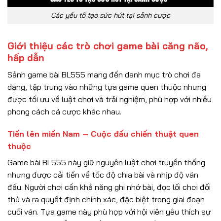
Các yếu tố tạo sức hút tại sảnh cược
Giới thiệu các trò chơi game bài căng não,
hấp dẫn
Sảnh game bài BL555 mang đến danh mục trò chơi đa
dạng, tập trung vào những tựa game quen thuộc nhưng
được tối ưu về luật chơi và trải nghiệm, phù hợp với nhiều
phong cách cá cược khác nhau.
Tiến lên miền Nam – Cuộc đấu chiến thuật quen
thuộc
Game bài BL555 này giữ nguyên luật chơi truyền thống
nhưng được cải tiến về tốc độ chia bài và nhịp độ ván
đấu. Người chơi cần khả năng ghi nhớ bài, đọc lối chơi đối
thủ và ra quyết định chính xác, đặc biệt trong giai đoạn
cuối ván. Tựa game này phù hợp với hội viên yêu thích sự