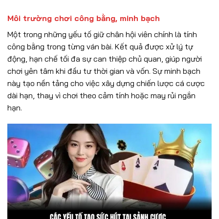
Môi trường chơi công bằng, minh bạch
Một trong những yếu tố giữ chân hội viên chính là tính
công bằng trong từng ván bài. Kết quả được xử lý tự
động, hạn chế tối đa sự can thiệp chủ quan, giúp người
chơi yên tâm khi đầu tư thời gian và vốn. Sự minh bạch
này tạo nền tảng cho việc xây dựng chiến lược cá cược
dài hạn, thay vì chơi theo cảm tính hoặc may rủi ngắn
hạn.