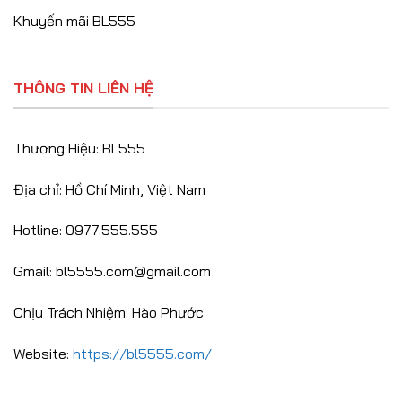
Khuyến mãi BL555
THÔNG TIN LIÊN HỆ
Thương Hiệu: BL555
Địa chỉ: Hồ Chí Minh, Việt Nam
Hotline: 0977.555.555
Gmail:
bl5555.com@gmail.com
Chịu Trách Nhiệm: Hào Phước
Website:
https://bl5555.com/