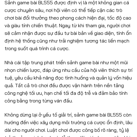
Sảnh game bài BL555 được định vị là một không gian cá
cược chuyên sâu, nơi hội viên có thể tiếp cận các trò
chơi bài đổi thưởng theo phong cách hiện đại, tốc độ cao
và giàu tính chiến thuật. Ngay từ khi tham gia, người chơi
sẽ cảm nhận được sự đầu tư bài bản về giao diện, tính ổn
định hệ thống cũng như trải nghiệm tương tác liền mạch
trong suốt quá trình cá cược.
Nhà cái tập trung phát triển sảnh game bài như một mũi
nhọn chiến lược, đáp ứng nhu cầu của hội viên thích sự trí
tuệ, yêu cầu khả năng đọc tình huống và quản lý vốn hiệu
quả. Tất cả trò chơi đều được vận hành trên nền tảng
công nghệ tối ưu, hạn chế tối đa độ trễ và đảm bảo tính
công bằng trong từng ván đấu.
Không dừng lại ở yếu tố giải trí, sảnh game bài BL555 còn
hướng đến việc xây dựng môi trường cá cược ổn định, lâu
dài cho người chơi. Luật chơi được công bố rõ ràng, tỷ lệ