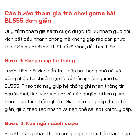
Các bước tham gia trò chơi game bài
BL555 đơn giản
Quy trình tham gia sảnh cược được tối ưu nhằm giúp hội
viên bắt đầu nhanh chóng mà không gặp rào cản phức
tạp. Các bước được thiết kế rõ ràng, dễ thực hiện.
Bước 1: Đăng nhập hệ thống
Trước tiên, hội viên cần truy cập hệ thống nhà cái và
đăng nhập tài khoản hợp lệ để trải nghiệm game bài
BL555. Thao tác này giúp hệ thống ghi nhận thông tin
người chơi, lịch sử cá cược và các quyền lợi liên quan
trong quá trình trải nghiệm. Giao diện truy cập được tối
giản, giúp thao tác nhanh và hạn chế sai sót khi truy cập.
Bước 2: Nạp ngân sách cược
Sau khi đăng nhập thành công, người chơi tiến hành nạp