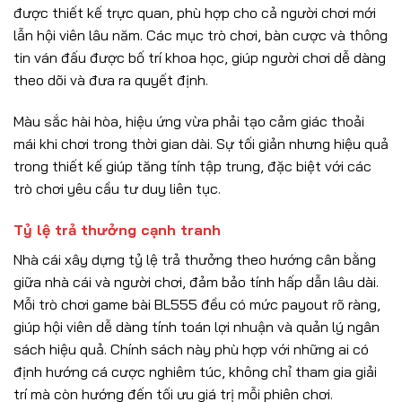
được thiết kế trực quan, phù hợp cho cả người chơi mới
lẫn hội viên lâu năm. Các mục trò chơi, bàn cược và thông
tin ván đấu được bố trí khoa học, giúp người chơi dễ dàng
theo dõi và đưa ra quyết định.
Màu sắc hài hòa, hiệu ứng vừa phải tạo cảm giác thoải
mái khi chơi trong thời gian dài. Sự tối giản nhưng hiệu quả
trong thiết kế giúp tăng tính tập trung, đặc biệt với các
trò chơi yêu cầu tư duy liên tục.
Tỷ lệ trả thưởng cạnh tranh
Nhà cái xây dựng tỷ lệ trả thưởng theo hướng cân bằng
giữa nhà cái và người chơi, đảm bảo tính hấp dẫn lâu dài.
Mỗi trò chơi game bài BL555 đều có mức payout rõ ràng,
giúp hội viên dễ dàng tính toán lợi nhuận và quản lý ngân
sách hiệu quả. Chính sách này phù hợp với những ai có
định hướng cá cược nghiêm túc, không chỉ tham gia giải
trí mà còn hướng đến tối ưu giá trị mỗi phiên chơi.